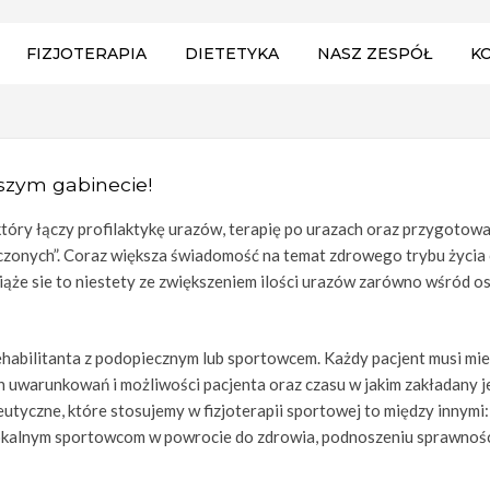
FIZJOTERAPIA
DIETETYKA
NASZ ZESPÓŁ
K
szym gabinecie!
i, który łączy profilaktykę urazów, terapię po urazach oraz przygoto
ączonych”. Coraz większa świadomość na temat zdrowego trybu życia 
ąże sie to niestety ze zwiększeniem ilości urazów zarówno wśród 
rehabilitanta z podopiecznym lub sportowcem. Każdy pacjent musi m
h uwarunkowań i możliwości pacjenta oraz czasu w jakim zakładany
utyczne, które stosujemy w fizjoterapii sportowej to między innymi
 lokalnym sportowcom w powrocie do zdrowia, podnoszeniu sprawnośc