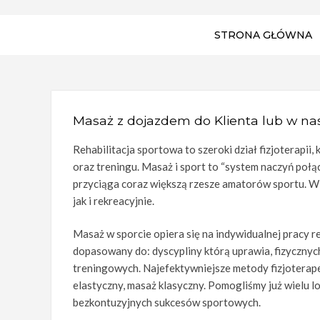
STRONA GŁÓWNA
Masaż z dojazdem do Klienta lub w na
Rehabilitacja sportowa to szeroki dział fizjoterapi
oraz treningu. Masaż i sport to “system naczyń poł
przyciąga coraz większą rzesze amatorów sportu. Wi
jak i rekreacyjnie.
Masaż w sporcie opiera się na indywidualnej pracy 
dopasowany do: dyscypliny którą uprawia, fizycznyc
treningowych. Najefektywniejsze metody fizjoterape
elastyczny, masaż klasyczny. Pomogliśmy już wielu
bezkontuzyjnych sukcesów sportowych.